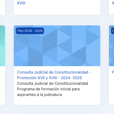
XVIII
X
I y XVIII
Consulta Judicial de Constitucionalidad - Promoción XV
F
FIAJ 2024 - 2025
I
Consulta Judicial de Constitucionalidad -
F
Promoción XVII y XVIII - 2024 -2025
Consulta Judicial de Constitucionalidad
Programa de formación inicial para
aspirantes a la judicatura