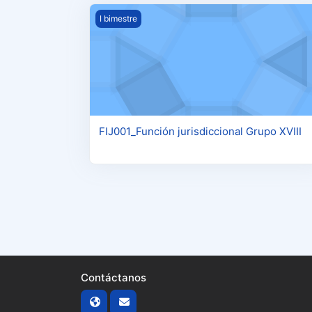
FIJ001_Función jurisdiccional Grupo XVIII
I bimestre
FIJ001_Función jurisdiccional Grupo XVIII
Contáctanos