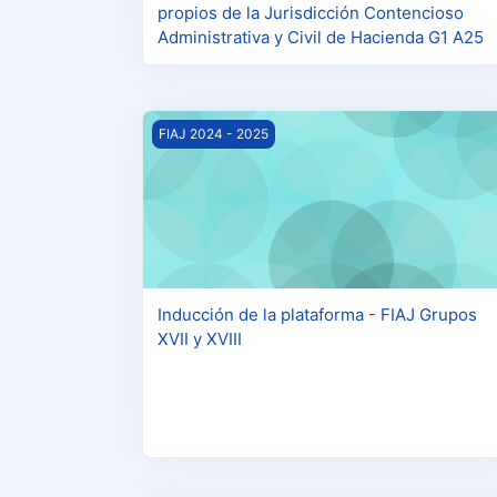
propios de la Jurisdicción Contencioso
Administrativa y Civil de Hacienda G1 A25
Inducción de la plataforma - FIAJ Grupos XVI
FIAJ 2024 - 2025
Inducción de la plataforma - FIAJ Grupos
XVII y XVIII