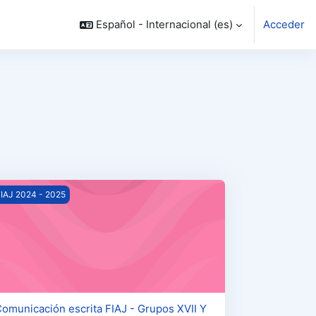
Español - Internacional ‎(es)‎
Acceder
os
acienda G1 A25
omunicación escrita FIAJ - Grupos XVII Y XVIII
IAJ 2024 - 2025
omunicación escrita FIAJ - Grupos XVII Y