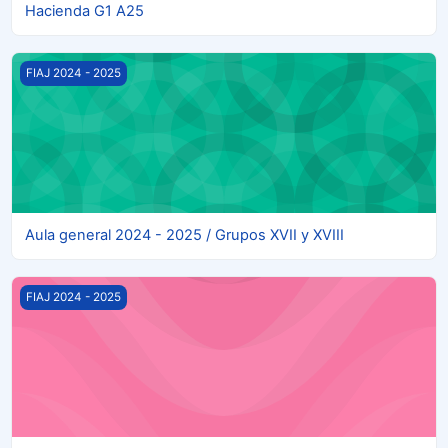
Hacienda G1 A25
Aula general 2024 - 2025 / Grupos XVII y XVIII
FIAJ 2024 - 2025
Aula general 2024 - 2025 / Grupos XVII y XVIII
Comunicación escrita FIAJ - Grupos XVII Y XVIII
FIAJ 2024 - 2025