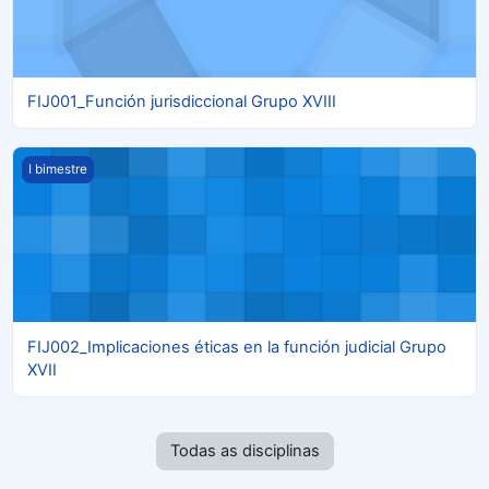
FIJ001_Función jurisdiccional Grupo XVIII
FIJ002_Implicaciones éticas en la función judicial Grupo XVII
I bimestre
FIJ002_Implicaciones éticas en la función judicial Grupo
XVII
Todas as disciplinas