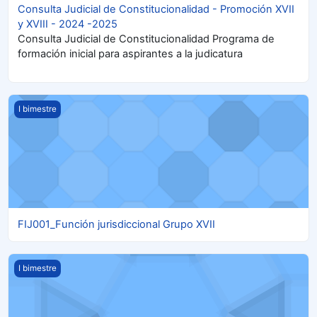
Consulta Judicial de Constitucionalidad - Promoción XVII
y XVIII - 2024 -2025
Consulta Judicial de Constitucionalidad Programa de
formación inicial para aspirantes a la judicatura
FIJ001_Función jurisdiccional Grupo XVII
I bimestre
FIJ001_Función jurisdiccional Grupo XVII
FIJ001_Función jurisdiccional Grupo XVIII
I bimestre