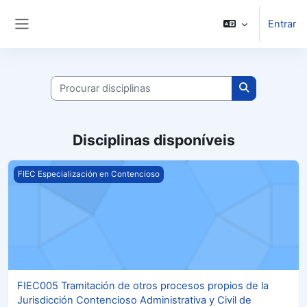
Ir para o conteúdo principal
Entrar
Painel lateral
Procurar disciplinas
Procurar disc
Disciplinas disponíveis
FIEC005 Tramitación de otros procesos propios de la Jurisdic
FIEC Especialización en Contencioso
FIEC005 Tramitación de otros procesos propios de la
Jurisdicción Contencioso Administrativa y Civil de