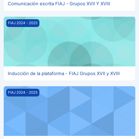
Comunicación escrita FIAJ - Grupos XVII Y XVIII
Inducción de la plataforma - FIAJ Grupos XVII y XVIII
FIAJ 2024 - 2025
Inducción de la plataforma - FIAJ Grupos XVII y XVIII
Consulta Judicial de Constitucionalidad - Promoción XVII y XV
FIAJ 2024 - 2025